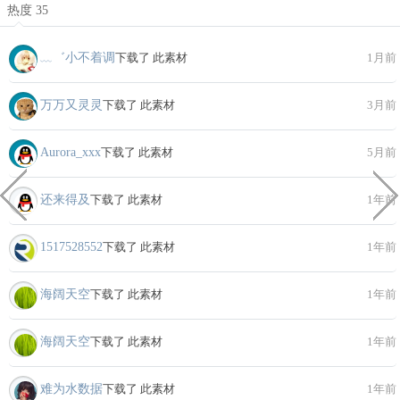
热度 35
﹏゛小不着调
下载了 此素材
1月前
万万又灵灵
下载了 此素材
3月前
Aurora_xxx
下载了 此素材
5月前
还来得及
下载了 此素材
1年前
1517528552
下载了 此素材
1年前
海阔天空
下载了 此素材
1年前
海阔天空
下载了 此素材
1年前
难为水数据
下载了 此素材
1年前