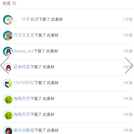
热度 35
﹏゛小不着调
下载了 此素材
1月前
万万又灵灵
下载了 此素材
3月前
Aurora_xxx
下载了 此素材
5月前
还来得及
下载了 此素材
1年前
1517528552
下载了 此素材
1年前
海阔天空
下载了 此素材
1年前
海阔天空
下载了 此素材
1年前
难为水数据
下载了 此素材
1年前